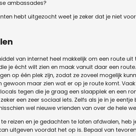
ndse ambassades?
unten hebt uitgezocht weet je zeker dat je niet vo
elen
ddel van internet heel makkelijk om een route uit 
die je écht wilt zien en maak vanuit daar een rout
en op één plek zijn, zodat ze zoveel mogelijk kunn
 en gewoon maar zien wat er op je route komt. Vaak
ocals tegen die je graag een slaapplek en een ro
ker een zeer sociaal iets. Zelfs als je in je eentje
sschien wel nieuwe vrienden van over de hele were
 te reizen en je gedachten te laten afdwalen, heb j
n uitgeven voordat het op is. Bepaal van tevoren d