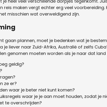
at je heel veel verschillende dorpjes tegenkomt. Ju
o’n reis maken vergt echter erg veel voorbereiding.
het misschien wat overweldigend zijn.
mming
unt gaan plannen, moet je bedenken wat je bestemm
a je liever naar Zuid-Afrika, Australië of zelfs Cub
len genomen moeten worden als je naar dat land r
noeg geldig?
?
vragen?
n ze er?
ieden waar je beter niet kunt komen?
uiksregels waar je je aan moet houden, zodat je n
et te overschrijden?