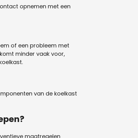
e contact opnemen met een
steem of een probleem met
t komt minder vaak voor,
koelkast.
 componenten van de koelkast
iepen?
reventieve maatregelen