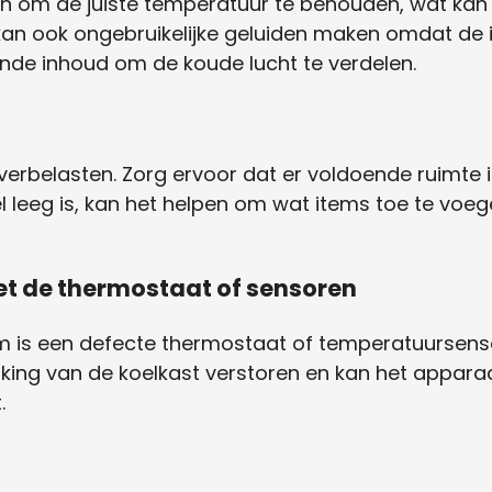
n om de juiste temperatuur te behouden, wat kan 
t kan ook ongebruikelijke geluiden maken omdat de
de inhoud om de koude lucht te verdelen.
overbelasten. Zorg ervoor dat er voldoende ruimte is
wel leeg is, kan het helpen om wat items toe te voe
met de thermostaat of sensoren
m is een defecte thermostaat of temperatuursenso
king van de koelkast verstoren en kan het appara
.