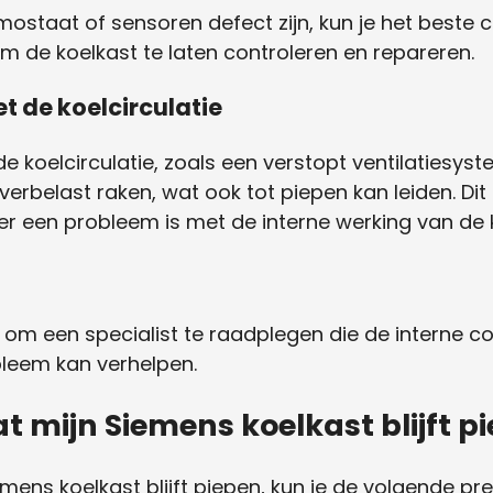
rmostaat of sensoren defect zijn, kun je het best
m de koelkast te laten controleren en repareren.
et de koelcirculatie
de koelcirculatie, zoals een verstopt ventilatiesy
verbelast raken, wat ook tot piepen kan leiden. Di
r een probleem is met de interne werking van de 
m om een specialist te raadplegen die de interne
bleem kan verhelpen.
t mijn Siemens koelkast blijft p
ens koelkast blijft piepen, kun je de volgende p