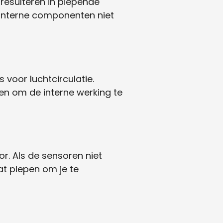
resulteren in piepende
 interne componenten niet
 voor luchtcirculatie.
gen om de interne werking te
r. Als de sensoren niet
at piepen om je te