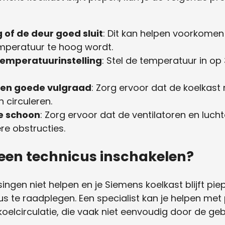
 of de deur goed sluit
: Dit kan helpen voorkomen
mperatuur te hoog wordt.
temperatuurinstelling
: Stel de temperatuur in op
een goede vulgraad
: Zorg ervoor dat de koelkast ni
 circuleren.
e schoon
: Zorg ervoor dat de ventilatoren en lucht
ere obstructies.
een technicus inschakelen?
ngen niet helpen en je Siemens koelkast blijft pi
us te raadplegen. Een specialist kan je helpen me
oelcirculatie, die vaak niet eenvoudig door de ge