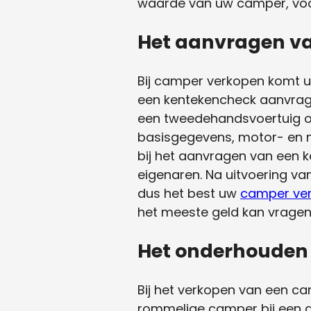
waarde van uw camper, voor
Het aanvragen v
Bij camper verkopen komt u 
een kentekencheck aanvrage
een tweedehandsvoertuig op
basisgegevens, motor- en mi
bij het aanvragen van een 
eigenaren. Na uitvoering va
dus het best uw
camper ve
het meeste geld kan vrage
Het onderhouden
Bij het verkopen van een ca
rommelige camper bij een dea