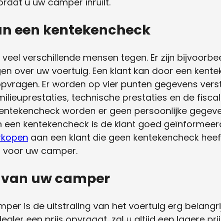
dat u uw camper inruilt.
an een kentekencheck
veel verschillende mensen tegen. Er zijn bijvoorbe
n over uw voertuig. Een klant kan door een kente
vragen. Er worden op vier punten gegevens verstr
lieuprestaties, technische prestaties en de fiscal
kentekencheck worden er geen persoonlijke gegeve
n een kentekencheck is de klant goed geïnformeerd
rkopen
aan een klant die geen kentekencheck hee
n voor uw camper.
 van uw camper
mper is de uitstraling van het voertuig erg belangr
ler een prijs opvraagt, zal u altijd een lagere prij