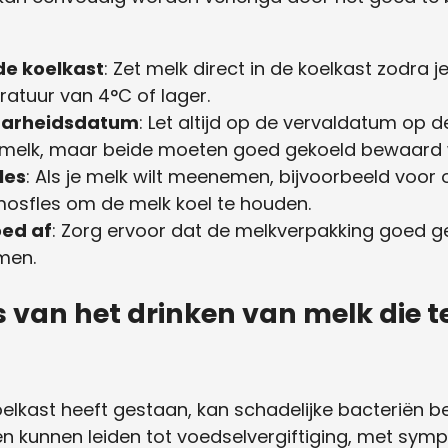
de koelkast
: Zet melk direct in de koelkast zodra je
atuur van 4°C of lager.
aarheidsdatum
: Let altijd op de vervaldatum op d
 melk, maar beide moeten goed gekoeld bewaard
les
: Als je melk wilt meenemen, bijvoorbeeld voor
osfles om de melk koel te houden.
oed af
: Zorg ervoor dat de melkverpakking goed g
men.
’s van het drinken van melk die t
oelkast heeft gestaan, kan schadelijke bacteriën b
ën kunnen leiden tot voedselvergiftiging, met symp