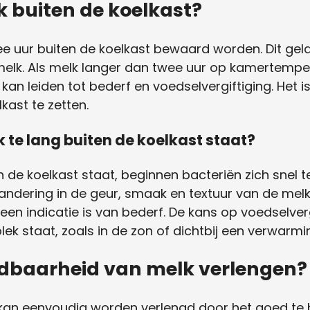
 buiten de koelkast?
ee uur buiten de koelkast bewaard worden. Dit gel
elk. Als melk langer dan twee uur op kamertempe
 kan leiden tot bederf en voedselvergiftiging. Het 
kast te zetten.
 te lang buiten de koelkast staat?
 de koelkast staat, beginnen bacteriën zich snel t
ndering in de geur, smaak en textuur van de melk.
een indicatie is van bederf. De kans op voedselver
ek staat, zoals in de zon of dichtbij een verwarmi
udbaarheid van melk verlengen?
an eenvoudig worden verlengd door het goed te be