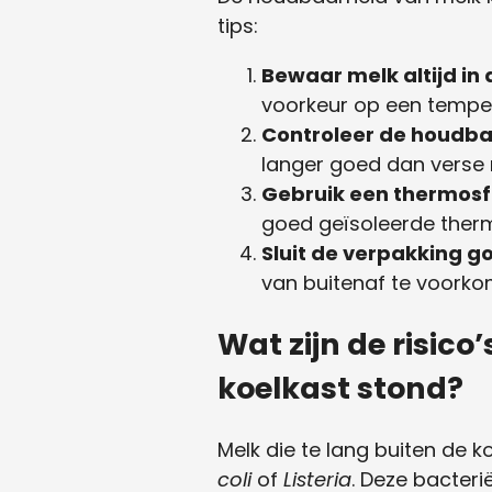
tips:
Bewaar melk altijd in 
voorkeur op een temper
Controleer de houdb
langer goed dan verse
Gebruik een thermosf
goed geïsoleerde therm
Sluit de verpakking g
van buitenaf te voorko
Wat zijn de risico
koelkast stond?
Melk die te lang buiten de k
coli
of
Listeria
. Deze bacteri