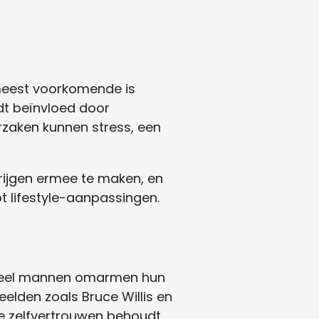
meest voorkomende is
rdt beïnvloed door
rzaken kunnen stress, een
krijgen ermee te maken, en
ot lifestyle-aanpassingen.
j. Veel mannen omarmen hun
eelden zoals Bruce Willis en
 je zelfvertrouwen behoudt